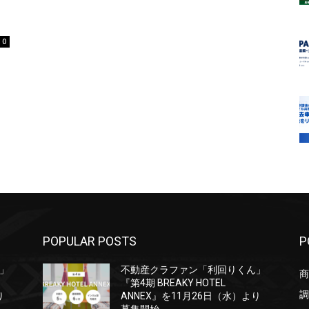
0
POPULAR POSTS
P
」
不動産クラファン「利回りくん」
商
『第4期 BREAKY HOTEL
調
り
ANNEX』を11月26日（水）より