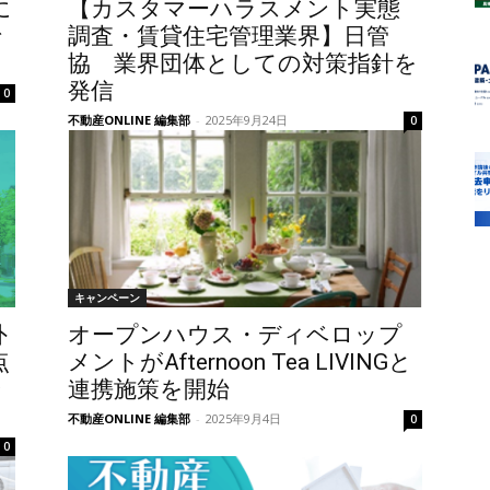
に
【カスタマーハラスメント実態
で
調査・賃貸住宅管理業界】日管
協 業界団体としての対策指針を
発信
0
不動産ONLINE 編集部
-
2025年9月24日
0
キャンペーン
外
オープンハウス・ディベロップ
点
メントがAfternoon Tea LIVINGと
分
連携施策を開始
不動産ONLINE 編集部
-
2025年9月4日
0
0