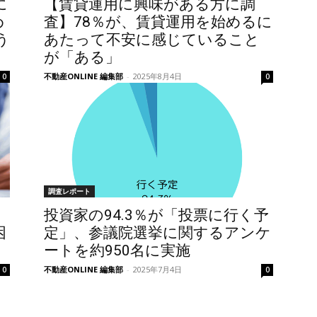
に
【賃貸運用に興味がある方に調
め
査】78％が、賃貸運用を始めるに
う
あたって不安に感じていること
が「ある」
不動産ONLINE 編集部
-
2025年8月4日
0
0
調査レポート
投資家の94.3％が「投票に行く予
困
定」、参議院選挙に関するアンケ
ートを約950名に実施
不動産ONLINE 編集部
-
2025年7月4日
0
0