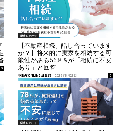
調査レポート
車
【不動産相続、話し合っています
定
か？】将来的に実家を相続する可
答
能性がある56.8％が「相続に不安
あり」と回答
0
不動産ONLINE 編集部
-
2025年8月29日
0
調査レポート