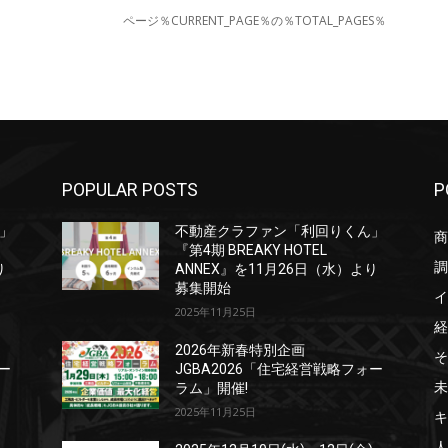
ページ％CURRENT_PAGE％の％TOTAL_PAGES％
POPULAR POSTS
P
」
不動産クラファン「利回りくん」
商
『第4期 BREAKY HOTEL
調
り
ANNEX』を11月26日（水）より
募集開始
イ
2025年11月25日
経
2026年新春特別企画
そ
ー
JGBA2026「住宅経営戦略フォー
未
ラム」開催!
2025年11月25日
キ
人