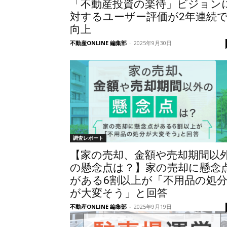
「不動産投資の楽待」ビジョン
対するユーザー評価が2年連続
向上
不動産ONLINE 編集部
-
2025年9月30日
調査レポート
【家の売却、金額や売却期間以
の懸念点は？】家の売却に懸念
がある6割以上が「不用品の処
が大変そう」と回答
不動産ONLINE 編集部
-
2025年9月19日